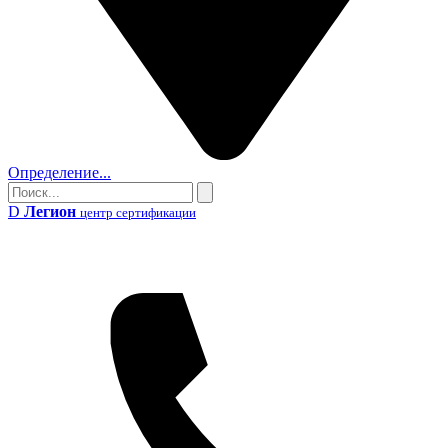
Определение...
Поиск
Поиск
D
Легион
центр сертификации