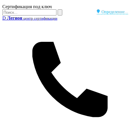
Бейдж
Сертификация под ключ
Поиск
Определение...
Поиск
D
Легион
центр сертификации