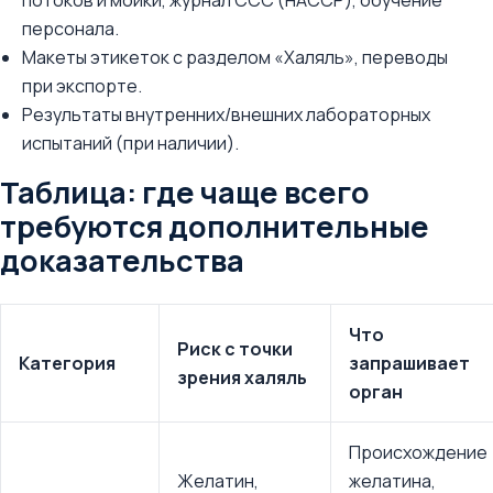
потоков и мойки, журнал ССС (HACCP), обучение
персонала.
Макеты этикеток с разделом «Халяль», переводы
при экспорте.
Результаты внутренних/внешних лабораторных
испытаний (при наличии).
Таблица: где чаще всего
требуются дополнительные
доказательства
Что
Риск с точки
Категория
запрашивает
зрения халяль
орган
Происхождение
Желатин,
желатина,