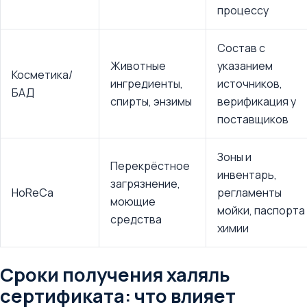
процессу
Состав с
Животные
указанием
Косметика/
ингредиенты,
источников,
БАД
спирты, энзимы
верификация у
поставщиков
Зоны и
Перекрёстное
инвентарь,
загрязнение,
HoReCa
регламенты
моющие
мойки, паспорта
средства
химии
Сроки получения халяль
сертификата: что влияет