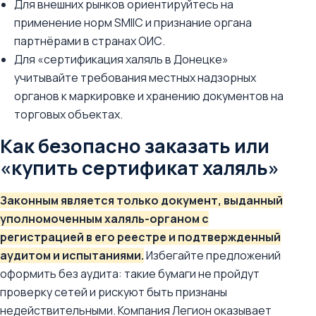
Для внешних рынков ориентируйтесь на
применение норм SMIIC и признание органа
партнёрами в странах ОИС.
Для «сертификация халяль в Донецке»
учитывайте требования местных надзорных
органов к маркировке и хранению документов на
торговых объектах.
Как безопасно заказать или
«купить сертификат халяль»
Законным является только документ, выданный
уполномоченным халяль-органом с
регистрацией в его реестре и подтвержденный
аудитом и испытаниями.
Избегайте предложений
оформить без аудита: такие бумаги не пройдут
проверку сетей и рискуют быть признаны
недействительными. Компания Легион оказывает