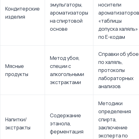
эмульгаторы,
носители
Кондитерские
ароматизаторы
ароматизаторов
изделия
на спиртовой
«таблицы
основе
допуска халяль»
по E-кодам
Справки об убое
Метод убоя,
по халяль,
Мясные
специи с
протоколы
продукты
алкогольными
лабораторных
экстрактами
анализов
Методики
определения
Содержание
Напитки/
спирта,
этанола,
экстракты
заключение
ферментация
эксперта по