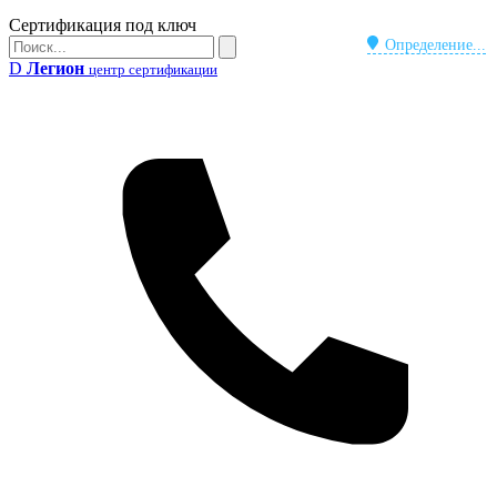
Бейдж
Сертификация под ключ
Поиск
Определение...
Поиск
D
Легион
центр сертификации