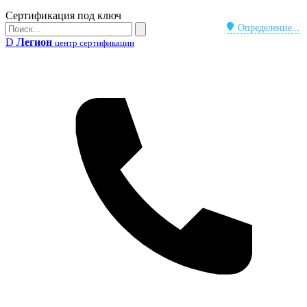
Бейдж
Сертификация под ключ
Поиск
Определение...
Поиск
D
Легион
центр сертификации