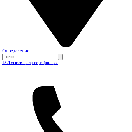
Определение...
Поиск
Поиск
D
Легион
центр сертификации