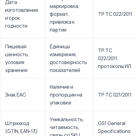
Дата
маркировка,
изготовления
формат,
ТР ТС 022/2011
и срок
привязка к
годности
партии
Пищевая
Единицы
ТР ТС
ценность,
измерения,
022/2011;
условия
достоверность
протоколы ИЛ
хранения
показателей
Наличие и
Знак ЕАС
пропорции на
ТР ТС 021/2011
упаковке
Уникальность,
Штрихкод
GS1 General
читаемость,
(GTIN, EAN‑13)
Specifications
связь со SKU