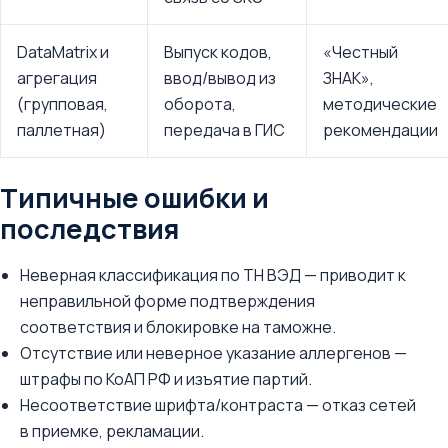
DataMatrix и
Выпуск кодов,
«Честный
агрегация
ввод/вывод из
ЗНАК»,
(групповая,
оборота,
методические
паллетная)
передача в ГИС
рекомендации
Типичные ошибки и
последствия
Неверная классификация по ТН ВЭД — приводит к
неправильной форме подтверждения
соответствия и блокировке на таможне.
Отсутствие или неверное указание аллергенов —
штрафы по КоАП РФ и изъятие партий.
Несоответствие шрифта/контраста — отказ сетей
в приемке, рекламации.