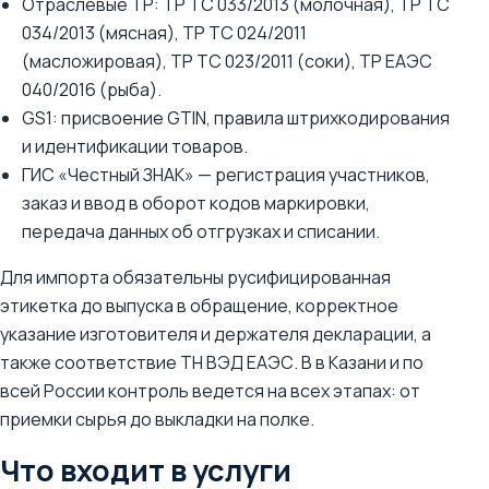
Отраслевые ТР: ТР ТС 033/2013 (молочная), ТР ТС
034/2013 (мясная), ТР ТС 024/2011
(масложировая), ТР ТС 023/2011 (соки), ТР ЕАЭС
040/2016 (рыба).
GS1: присвоение GTIN, правила штрихкодирования
и идентификации товаров.
ГИС «Честный ЗНАК» — регистрация участников,
заказ и ввод в оборот кодов маркировки,
передача данных об отгрузках и списании.
Для импорта обязательны русифицированная
этикетка до выпуска в обращение, корректное
указание изготовителя и держателя декларации, а
также соответствие ТН ВЭД ЕАЭС. В в Казани и по
всей России контроль ведется на всех этапах: от
приемки сырья до выкладки на полке.
Что входит в услуги