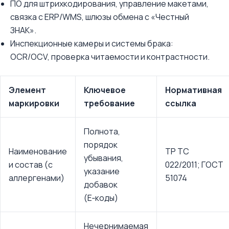
ПО для штрихкодирования, управление макетами,
связка с ERP/WMS, шлюзы обмена с «Честный
ЗНАК».
Инспекционные камеры и системы брака:
OCR/OCV, проверка читаемости и контрастности.
Элемент
Ключевое
Нормативная
маркировки
требование
ссылка
Полнота,
порядок
Наименование
ТР ТС
убывания,
и состав (с
022/2011; ГОСТ
указание
аллергенами)
51074
добавок
(E‑коды)
Нечернимаемая