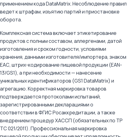
применением кода DataMatrix. Несоблюдение правил
ведет к штрафам, изъятию партий и приостановке
оборота.
Комплексная система включает этикетирование
продуктов с полным составом, аллергенами, датой
изготовления и сроком годности, условиями
хранения, данными изготовителя/импортера, знаком
ЕАС, штрих-кодирование пищевой продукции (EAN-
13/GS1), а при необходимости — нанесение
уникальных идентификаторов (GS1 DataMatrix) и
агрегацию. Корректная маркировка товаров
подтверждается протоколами испытаний,
зарегистрированными декларациями о
соответствии в ФГИС Росаккредитации, а также
внедрением процедур ХАССП (обязательных по ТР
ТС 021/2011). Профессиональная маркировка
пищевой продукции обеспечивает управляемость