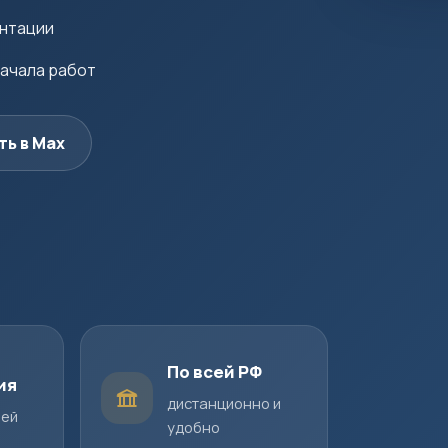
ентации
начала работ
ть в Max
По всей РФ
ия
дистанционно и
шей
удобно