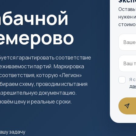
абачной
Оставь
нужен и
стоимо
Кемерово
буется гарантировать соответствие
леживаемости партий. Маркировка
соответствия, которую «Легион»
Я 
бираем схему, проводим испытания
да
разрешительную документацию.
зовём цену и реальные сроки.
ашу задачу