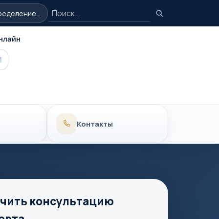
Поиск
еделение...
Поиск
нлайн
MAX
Контакты
чить консультацию
ерта