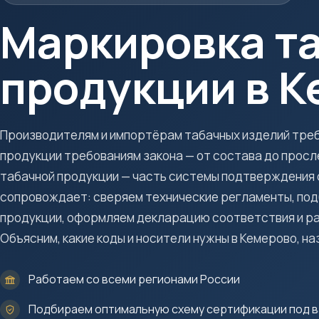
Маркировка т
продукции в 
Производителям и импортёрам табачных изделий тре
продукции требованиям закона — от состава до прос
табачной продукции — часть системы подтверждения 
сопровождает: сверяем технические регламенты, под
продукции, оформляем декларацию соответствия и 
Объясним, какие коды и носители нужны в Кемерово, на
Работаем со всеми регионами России
Подбираем оптимальную схему сертификации под в