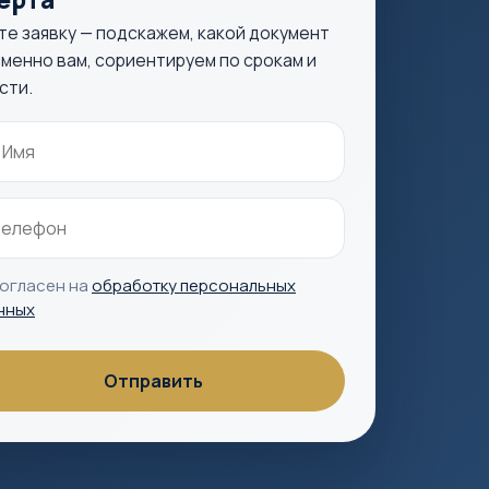
те заявку — подскажем, какой документ
менно вам, сориентируем по срокам и
сти.
согласен на
обработку персональных
нных