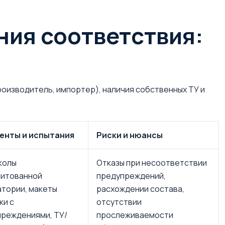
ия соответствия:
производитель, импортер), наличия собственных ТУ и
енты и испытания
Риски и нюансы
колы
Отказы при несоответствии
дитованной
предупреждений,
тории, макеты
расхождении состава,
ки с
отсутствии
реждениями, ТУ/
прослеживаемости