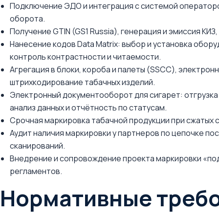
Подключение ЭДО и интеграция с системой операторо
оборота.
Получение GTIN (GS1 Russia), генерация и эмиссия КИЗ
Нанесение кодов Data Matrix: выбор и установка обор
контроль контрастности и читаемости.
Агрегация в блоки, короба и палеты (SSCC), электрон
штрихкодирование табачных изделий.
Электронный документооборот для сигарет: отгрузка
анализ данных и отчётность по статусам.
Срочная маркировка табачной продукции при сжатых с
Аудит наличия маркировки у партнеров по цепочке пос
сканирований.
Внедрение и сопровождение проекта маркировки «под
регламентов.
Нормативные требо