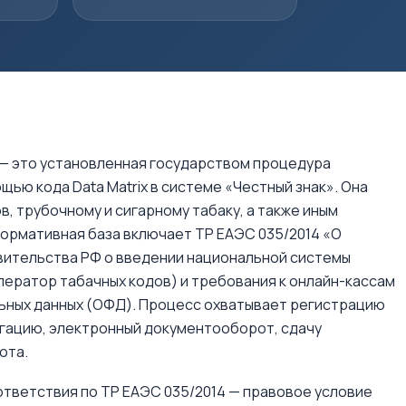
 — это установленная государством процедура
ью кода Data Matrix в системе «Честный знак». Она
в, трубочному и сигарному табаку, а также иным
Нормативная база включает ТР ЕАЭС 035/2014 «О
вительства РФ о введении национальной системы
ератор табачных кодов) и требования к онлайн-кассам
льных данных (ОФД). Процесс охватывает регистрацию
егацию, электронный документооборот, сдачу
ота.
тветствия по ТР ЕАЭС 035/2014 — правовое условие