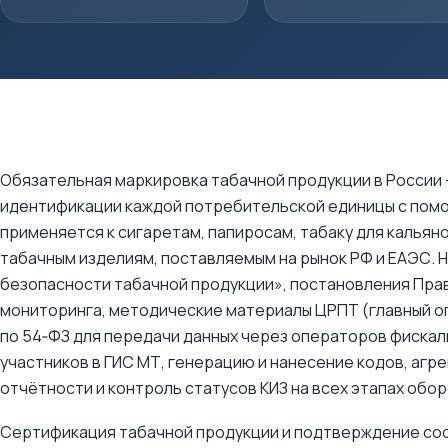
Обязательная маркировка табачной продукции в России
идентификации каждой потребительской единицы с помощ
применяется к сигаретам, папиросам, табаку для кальяно
табачным изделиям, поставляемым на рынок РФ и ЕАЭС. 
безопасности табачной продукции», постановления Пра
мониторинга, методические материалы ЦРПТ (главный оп
по 54‑ФЗ для передачи данных через операторов фиска
участников в ГИС МТ, генерацию и нанесение кодов, агр
отчётности и контроль статусов КИЗ на всех этапах обор
Сертификация табачной продукции и подтверждение соо