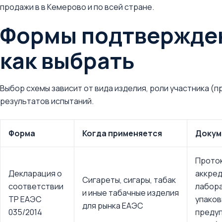
продажи в в Кемерово и по всей стране.
Формы подтвержден
как выбрать
Выбор схемы зависит от вида изделия, роли участника (
результатов испытаний.
Форма
Когда применяется
Докум
Прото
Декларация о
аккре
Сигареты, сигары, табак
соответствии
лабора
и иные табачные изделия
ТР ЕАЭС
упаков
для рынка ЕАЭС
035/2014
предуп