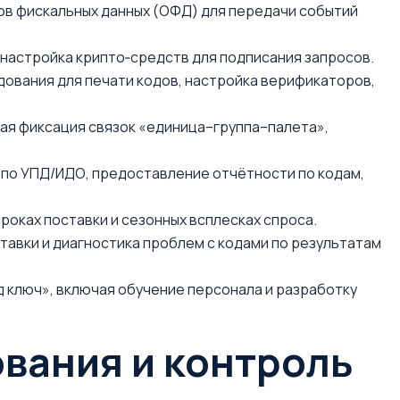
в фискальных данных (ОФД) для передачи событий
, настройка крипто‑средств для подписания запросов.
удования для печати кодов, настройка верификаторов,
ная фиксация связок «единица–группа–палета»,
 по УПД/ИДО, предоставление отчётности по кодам,
роках поставки и сезонных всплесках спроса.
тавки и диагностика проблем с кодами по результатам
 ключ», включая обучение персонала и разработку
вания и контроль