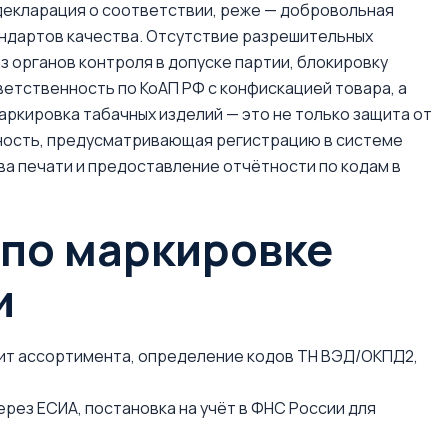
декларация о соответствии, реже — добровольная
ндартов качества. Отсутствие разрешительных
з органов контроля в допуске партии, блокировку
ветственность по КоАП РФ с конфискацией товара, а
аркировка табачных изделий — это не только защита от
нность, предусматривающая регистрацию в системе
ва печати и предоставление отчётности по кодам в
и по маркировке
и
дит ассортимента, определение кодов ТН ВЭД/ОКПД2,
рез ЕСИА, постановка на учёт в ФНС России для