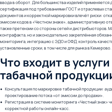
ввода в оборот. Для большинства изделий применяется 
сертификация под требованиями ГОСТ и отраслевых ста
документов и корректной маркировки влечёт риски: отка
эмиссии кодов в «Честном знаке», административную от
также претензии со стороны сетей и дистрибьюторов. М
контрафакта, но и законодательно закреплённая обяза
мониторинга, интеграцию с ЭДО и ОФД, контроль качест
установленные сроки, в том числе для рынка в Кемерово.
Что входит в услуг
табачной продукци
Консультация по маркировке табачной продукции: ау
проектирование потока «от эмиссии до продажи».
Регистрация в системе мониторинга «Честный знак» че
корректной работы онлайн-касс.