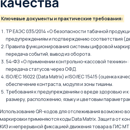
качества
Ключевые документы и практические требования:
ТР ЕАЭС 035/2014 «О безопасности табачной продукц
предупреждениям и подтверждению соответствия (де
Правила функционирования системы цифровой маркиро
передача событий, вывод из оборота.
54‑ФЗ «О применении контрольно‑кассовой техники»: 
передача статусов через ОФД.
ISO/IEC 16022 (Data Matrix) и ISO/IEC 15415 (оценка кач
обеспечение контраста, модуля и зоны тишины.
Требования к предупреждениям о вреде здоровью и к
размеру, расположению, языку и цветовым параметра
Использование QR-кодов для отслеживания возможно во
маркировки применяются коды Data Matrix. Защита от к
КИЗ и непрерывной фиксацией движения товара в ГИС МТ