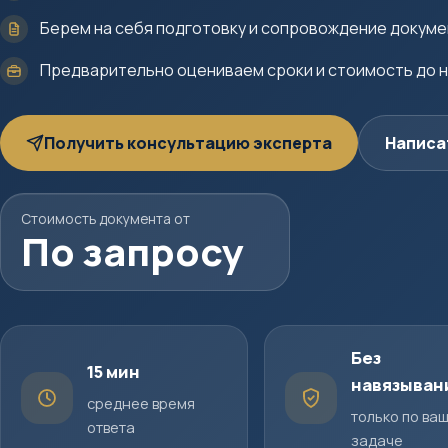
Берем на себя подготовку и сопровождение докум
Предварительно оцениваем сроки и стоимость до 
Получить консультацию эксперта
Написа
Стоимость документа от
По запросу
Без
15 мин
навязыван
среднее время
только по ва
ответа
задаче