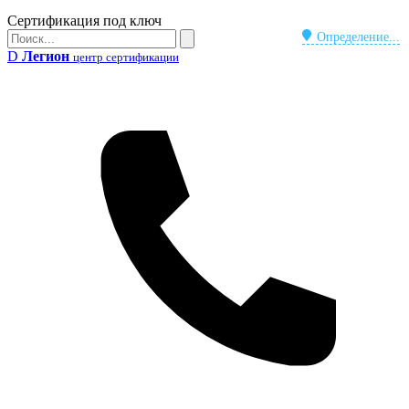
Бейдж
Сертификация под ключ
Поиск
Определение...
Поиск
D
Легион
центр сертификации