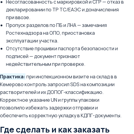
Несогласованность с маркировкой и СГР — отказ в
декларировании по ТР ТС/ЕАЭС и доначисления
при ввозе.
Пропуск разделов по ПБ и ЛНА — замечания
Ростехнадзора на ОПО, приостановка
эксплуатации участка.
Отсутствие прошивки паспорта безопасности и
подписей — документ признают
недействительным при проверке.
Практика:
при инспекционном визите на склад в в
Кемерово контроль запросил SDS на композиции
растворителей и их ДОПОГ-классификацию.
Корректное указание UN и группы упаковки
позволило избежать задержки отправки и
обеспечить корректную укладку в КДПГ-документы.
Где сделать и как заказать