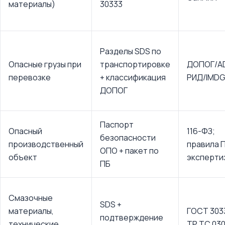
материалы)
30333
Разделы SDS по
Опасные грузы при
транспортировке
ДОПОГ/A
перевозке
+ классификация
РИД/IMDG
ДОПОГ
Паспорт
Опасный
116-ФЗ;
безопасности
производственный
правила 
ОПО + пакет по
объект
эксперти
ПБ
Смазочные
SDS +
материалы,
ГОСТ 303
подтверждение
технические
ТР ТС 030