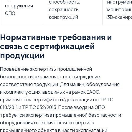
способность,
инструмен
сооружения
сохранность
мониторин
ОПО
конструкций
3D‑сканир
Нормативные требования и
связь с сертификацией
продукции
Проведение экспертизы промышленной
безопасности не заменяет подтверждение
соответствия продукции. Для машин, оборудования
и комплектующих, вводимых на рынок ЕАЭС,
применяются сертификаты/декларации по ТР ТС
010/2011 и ТР ТС 032/2013. После ввода на ОПО
требуется экспертиза промышленной безопасности
оборудования и техническая экспертиза
промышленного объекта в части эксплуатации.