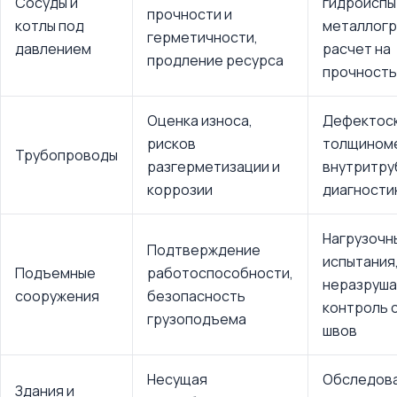
Сосуды и
гидроиспы
прочности и
котлы под
металлогр
герметичности,
давлением
расчет на
продление ресурса
прочность
Оценка износа,
Дефектоск
рисков
толщином
Трубопроводы
разгерметизации и
внутритру
коррозии
диагности
Нагрузочн
Подтверждение
испытания
Подъемные
работоспособности,
неразруш
сооружения
безопасность
контроль 
грузоподъема
швов
Несущая
Обследова
Здания и