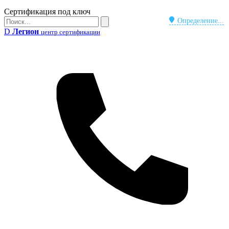
Бейдж
Сертификация под ключ
Поиск
Определение...
Поиск
D
Легион
центр сертификации