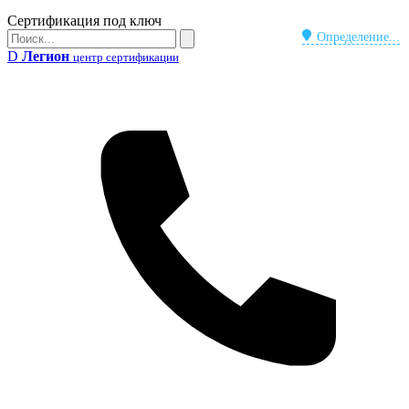
Бейдж
Сертификация под ключ
Поиск
Определение...
Поиск
D
Легион
центр сертификации