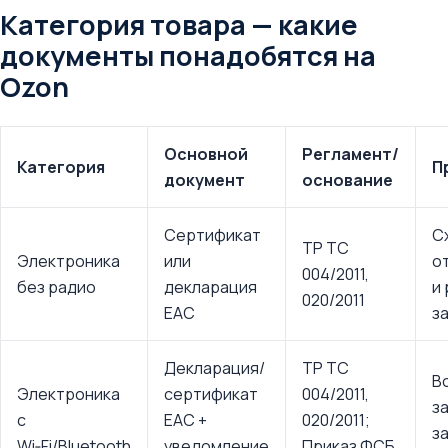
Категория товара — какие
документы понадобятся на
Ozon
Основной
Регламент/
Категория
П
документ
основание
Сертификат
С
ТР ТС
Электроника
или
о
004/2011,
без радио
декларация
и
020/2011
EAC
з
Декларация/
ТР ТС
В
Электроника
сертификат
004/2011,
з
с
EAC +
020/2011;
з
Wi‑Fi/Bluetooth
уведомление
Приказ ФСБ