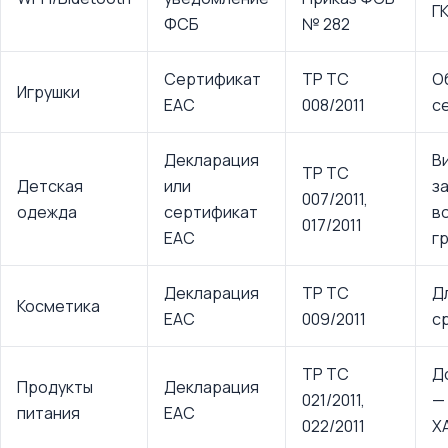
Г
ФСБ
№ 282
Сертификат
ТР ТС
О
Игрушки
EAC
008/2011
с
Декларация
В
ТР ТС
Детская
или
з
007/2011,
одежда
сертификат
в
017/2011
EAC
г
Декларация
ТР ТС
Д
Косметика
EAC
009/2011
с
ТР ТС
Д
Продукты
Декларация
021/2011,
—
питания
EAC
022/2011
Х