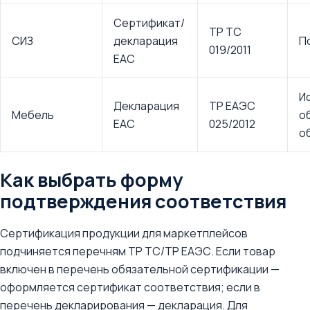
Сертификат/
ТР ТС
СИЗ
декларация
П
019/2011
EAC
И
Декларация
ТР ЕАЭС
Мебель
о
EAC
025/2012
о
Как выбрать форму
подтверждения соответствия
Сертификация продукции для маркетплейсов
подчиняется перечням ТР ТС/ТР ЕАЭС. Если товар
включен в перечень обязательной сертификации —
оформляется сертификат соответствия; если в
перечень декларирования — декларация. Для