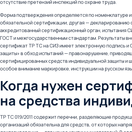
отсутствие претензий инспекций по охране труда.
Форма подтверждения определяется по номенклатуре и 
обязательной сертификации, другая — декларированию
аккредитованный сертификационный орган, испытания С
ГОСТ и межгосударственным стандартам. Результаты вн
сертификат ТР ТС на СИЗ имеет электронную подпись и 
защиты» в обход испытаний — правонарушение, приводящ
сертифицированных средств индивидуальной защиты и ш
особое внимание маркировке, инструкции на русском яз
Когда нужен серти
на средства индив
ТР ТС 019/2011 содержит перечни, разделяющие продук
организаций обязательна для средств, от которых напря