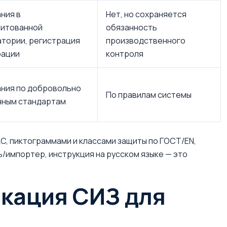
ния в
Нет, но сохраняется
дитованной
обязанность
тории, регистрация
производственного
рации
контроля
ния по добровольно
По правилам системы
нным стандартам
C, пиктограммами и классами защиты по ГОСТ/EN,
ь/импортер, инструкция на русском языке — это
кация СИЗ для