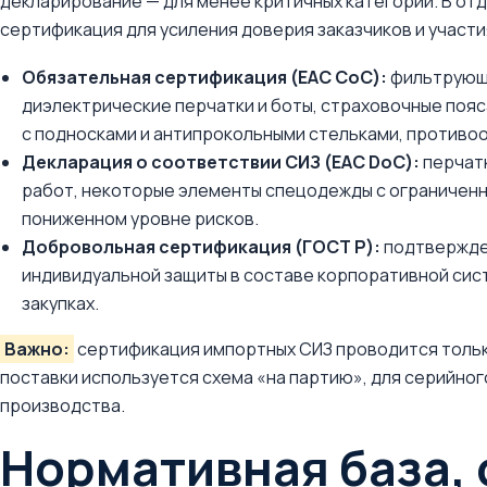
декларирование — для менее критичных категорий. В от
сертификация для усиления доверия заказчиков и участи
Обязательная сертификация (EAC CoC):
фильтрующи
диэлектрические перчатки и боты, страховочные пояса
с подносками и антипрокольными стельками, противоо
Декларация о соответствии СИЗ (EAC DoC):
перчатк
работ, некоторые элементы спецодежды с ограниченн
пониженном уровне рисков.
Добровольная сертификация (ГОСТ Р):
подтвержден
индивидуальной защиты в составе корпоративной сист
закупках.
Важно:
сертификация импортных СИЗ проводится толь
поставки используется схема «на партию», для серийно
производства.
Нормативная база, 