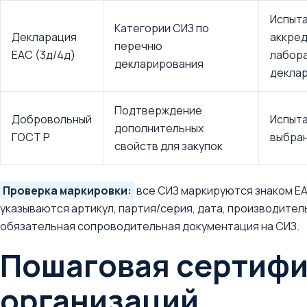
Испыта
Категории СИЗ по
Декларация
аккре
перечню
EAC (3д/4д)
лабора
декларирования
декла
Подтверждение
Добровольный
Испыта
дополнительных
ГОСТ Р
выбра
свойств для закупок
Проверка маркировки:
все СИЗ маркируются знаком EA
указываются артикул, партия/серия, дата, производител
обязательная сопроводительная документация на СИЗ.
Пошаговая сертифи
организаций