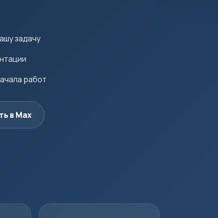
ашу задачу
ентации
начала работ
ть в Max