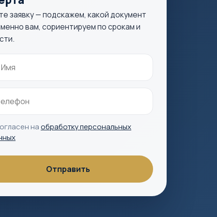
те заявку — подскажем, какой документ
менно вам, сориентируем по срокам и
сти.
согласен на
обработку персональных
нных