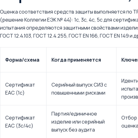
Оценка соответствия средств защиты выполняется по ТР
(решение Коллегии ЕЭК № 44): 1с, 3с, 4с, 5с для сертифи
испытания определяются защитными свойствами изделия 
ГОСТ 12.4.103, ГОСТ 12.4.255, ГОСТ EN 166, ГОСТ EN 149 и др
Форма/схема
Когда применяется
Ключе
Иденти
Сертификат
Серийный выпуск СИЗ с
испыта
EAC (1с)
повышенными рисками
произ
Партия/единичное
Сертификат
Отбор 
изделие или серийный
EAC (3с/4с)
оценка
выпуск без аудита