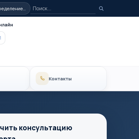
Поиск
еделение...
Поиск
нлайн
MAX
Контакты
чить консультацию
ерта