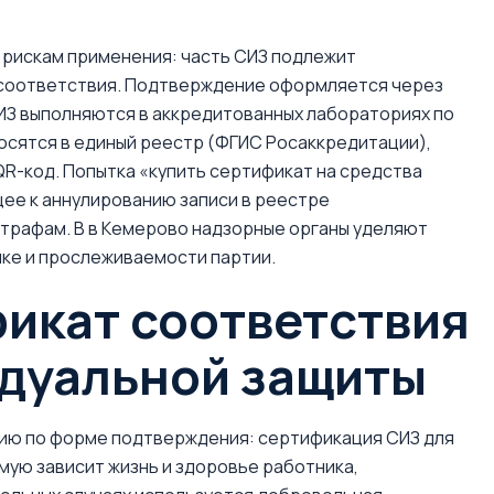
рискам применения: часть СИЗ подлежит
 соответствия. Подтверждение оформляется через
ИЗ выполняются в аккредитованных лабораториях по
осятся в единый реестр (ФГИС Росаккредитации),
QR-код. Попытка «купить сертификат на средства
ее к аннулированию записи в реестре
трафам. В в Кемерово надзорные органы уделяют
ыке и прослеживаемости партии.
фикат соответствия
идуальной защиты
цию по форме подтверждения: сертификация СИЗ для
мую зависит жизнь и здоровье работника,