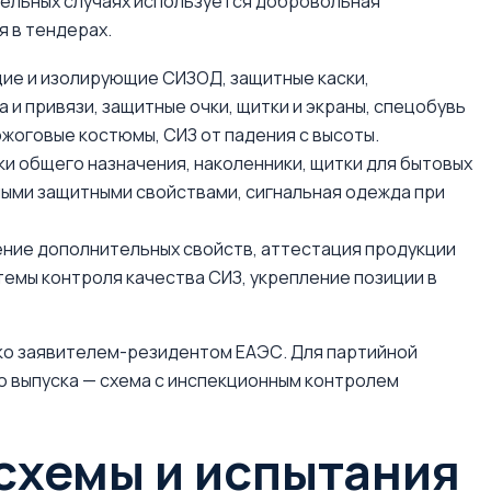
дельных случаях используется добровольная
я в тендерах.
е и изолирующие СИЗОД, защитные каски,
 и привязи, защитные очки, щитки и экраны, спецобувь
жоговые костюмы, СИЗ от падения с высоты.
и общего назначения, наколенники, щитки для бытовых
ыми защитными свойствами, сигнальная одежда при
ие дополнительных свойств, аттестация продукции
емы контроля качества СИЗ, укрепление позиции в
ко заявителем-резидентом ЕАЭС. Для партийной
го выпуска — схема с инспекционным контролем
схемы и испытания