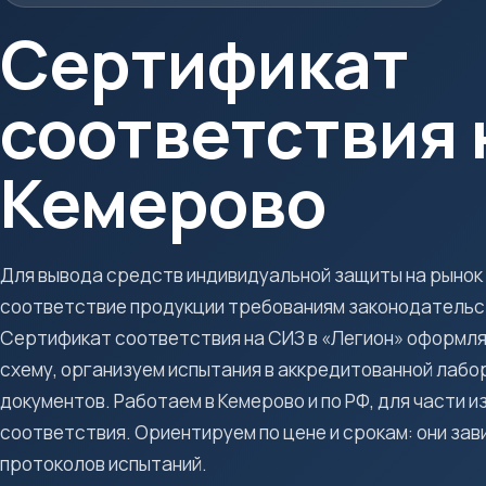
Сертификат
соответствия 
Кемерово
Для вывода средств индивидуальной защиты на рынок
соответствие продукции требованиям законодательст
Сертификат соответствия на СИЗ в «Легион» оформляе
схему, организуем испытания в аккредитованной лабо
документов. Работаем в Кемерово и по РФ, для части 
соответствия. Ориентируем по цене и срокам: они зави
протоколов испытаний.