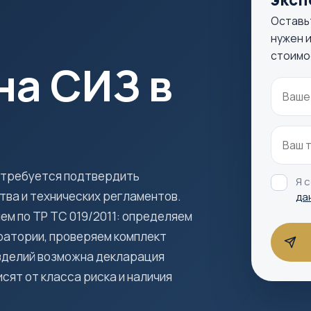
Оставь
нужен и
стоимо
на СИЗ в
 требуется подтвердить
Я 
ва и технических регламентов.
да
м по ТР ТС 019/2011: определяем
ратории, проверяем комплект
изделий возможна декларация
сят от класса риска и наличия