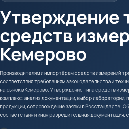
Утверждение 
средств измер
Кемерово
Производителям и импортёрам средств измерений т
соответствия требованиям законодательства и техни
на рынок в Кемерово. Утверждение типа средств измер
комплекс: анализ документации, выбор лаборатории,
продукции, сопровождение заявки в Росстандарте. Об
соответствия и иная разрешительная документация, со