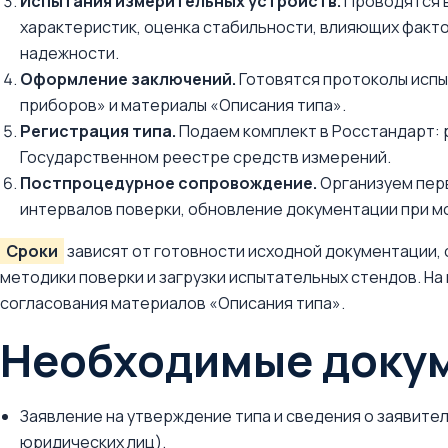
Испытания измерительных устройств.
Проводятся в
характеристик, оценка стабильности, влияющих факт
надежности.
Оформление заключений.
Готовятся протоколы испы
приборов» и материалы «Описания типа».
Регистрация типа.
Подаем комплект в Росстандарт: 
Государственном реестре средств измерений.
Постпроцедурное сопровождение.
Организуем перв
интервалов поверки, обновление документации при м
Сроки
зависят от готовности исходной документации,
методики поверки и загрузки испытательных стендов. На
согласования материалов «Описания типа».
Необходимые докум
Заявление на утверждение типа и сведения о заявите
юридических лиц).