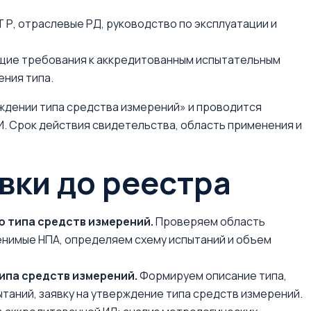
Р, отраслевые РД, руководство по эксплуатации и
ющие требования к аккредитованным испытательным
ния типа.
дении типа средства измерений» и проводится
И. Срок действия свидетельства, область применения и
явки до реестра
ю типа средств измерений.
Проверяем область
енимые НПА, определяем схему испытаний и объем
ипа средств измерений.
Формируем описание типа,
таний, заявку на утверждение типа средств измерений.