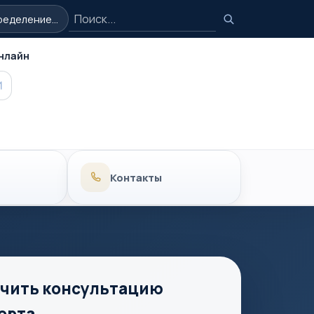
Поиск
еделение...
Поиск
нлайн
MAX
Контакты
чить консультацию
ерта