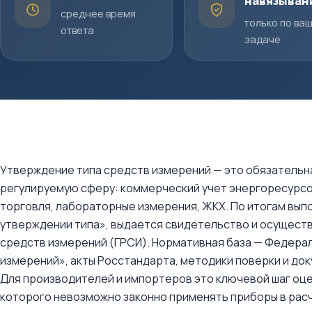
навязыван
среднее время
только по ва
ответа
задаче
Утверждение типа средств измерений — это обязательн
регулируемую сферу: коммерческий учет энергоресурсо
торговля, лабораторные измерения, ЖКХ. По итогам вы
утверждении типа», выдается свидетельство и осущест
средств измерений (ГРСИ). Нормативная база — Федера
измерений», акты Росстандарта, методики поверки и до
Для производителей и импортеров это ключевой шаг оц
которого невозможно законно применять приборы в расч