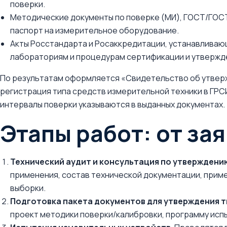
поверки.
Методические документы по поверке (МИ), ГОСТ/ГОСТ 
паспорт на измерительное оборудование.
Акты Росстандарта и Росаккредитации, устанавлива
лабораториям и процедурам сертификации и утвержде
По результатам оформляется «Свидетельство об утверж
регистрация типа средств измерительной техники в ГРС
интервалы поверки указываются в выданных документах.
Этапы работ: от за
Технический аудит и консультация по утверждени
применения, состав технической документации, прим
выборки.
Подготовка пакета документов для утверждения т
проект методики поверки/калибровки, программу испы