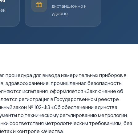
ия
дистанционно и
шей
удобно
ая процедура для вывода измерительных приборов в
в, здравоохранение, промышленная безопасность,
полняются испытания, оформляется «Заключение об
вляется регистрация в Государственном реестре
льный закон № 102‑ФЗ «Об обеспечении единства
кументы по техническому регулированию метрологии.
енки соответствия метрологическим требованиям, без
етах и контроле качества.