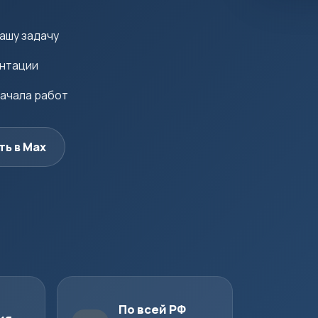
ашу задачу
ентации
начала работ
ть в Max
По всей РФ