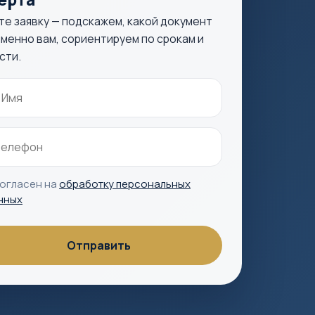
те заявку — подскажем, какой документ
менно вам, сориентируем по срокам и
сти.
согласен на
обработку персональных
нных