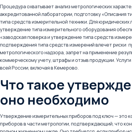
Процедура охватывает анализ метрологических характе
аккредитованной лаборатории, подготовку «Описания т
типа средств измерительной техники. Для юридических 
утверждение типа измерительного оборудования обеспеч
«заводская поверка и утверждение типа средств измере
подтверждения типа средств измерений влечет риски: 
метрологического надзора, запрет на применение резул
коммерческому учету, штрафы и отзыв продукции. Услуг
всей России, включая в Кемерово.
Что такое утвержде
оно необходимо
Утверждение измерительных приборов под ключ — это 
приборов в части метрологии, подтверждающий, что ко
полном жизненном цикле. Оно требуется, если прибор и