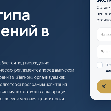
типа
Оставь
нужен и
стоимо
ений в
ребуется подтверждение
Я 
ческих регламентов перед выпуском
да
ений в «Легион» организуем как
 подготовка программы испытания
ъясним, когда нужна декларация
гласуем условия: цена и сроки.