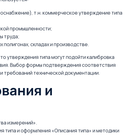
азоснабжение), т.н. коммерческое утверждение типа
ской промышленности;
ы труда;
х полигонах, складах и производстве.
то утверждения типа могут подойти калибровка
твия. Выбор формы подтверждения соответствия
 и требований технической документации.
вания и
ва измерений».
я типа и оформления «Описания типа» и методики