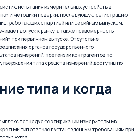
ристик, испытания измерительных устройств в
ипа» и методики поверки, последующую регистрацию
лиц, работающих с партией или серийным выпуском,
ивает допуск к рынку, а также правомерность
ний» при первичном выпуске. Отсутствие
предписания органов государственного
ьтатов измерений, претензии контрагентов по
и утверждения типа средств измерений доступны по
ние типа и когда
комплекс процедур сертификации измерительных
нкретный тип отвечает установленным требованиям при
спользуется: