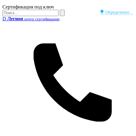
Бейдж
Сертификация под ключ
Поиск
Определение...
Поиск
D
Легион
центр сертификации