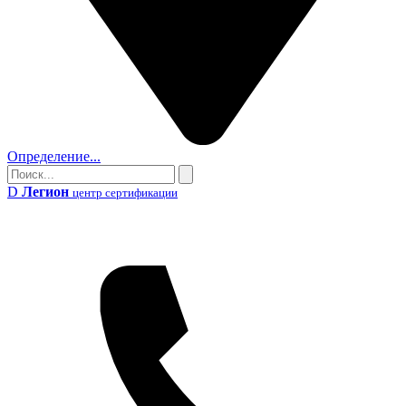
Определение...
Поиск
Поиск
D
Легион
центр сертификации