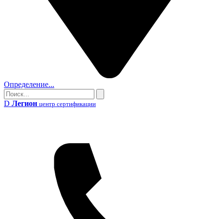
Определение...
Поиск
Поиск
D
Легион
центр сертификации