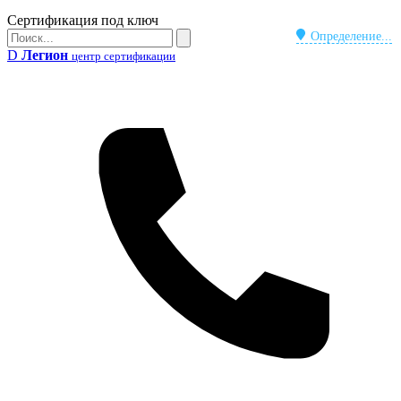
Бейдж
Сертификация под ключ
Поиск
Определение...
Поиск
D
Легион
центр сертификации