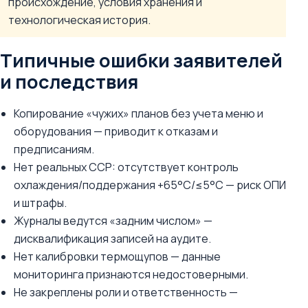
происхождение, условия хранения и
технологическая история.
Типичные ошибки заявителей
и последствия
Копирование «чужих» планов без учета меню и
оборудования — приводит к отказам и
предписаниям.
Нет реальных CCP: отсутствует контроль
охлаждения/поддержания +65°C/≤5°C — риск ОПИ
и штрафы.
Журналы ведутся «задним числом» —
дисквалификация записей на аудите.
Нет калибровки термощупов — данные
мониторинга признаются недостоверными.
Не закреплены роли и ответственность —