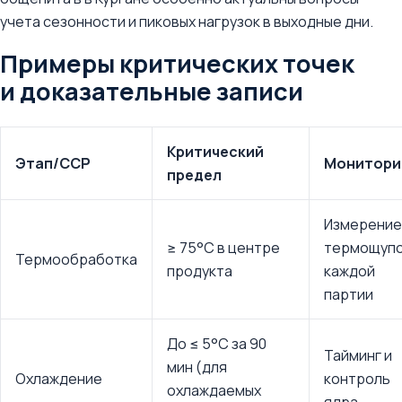
учета сезонности и пиковых нагрузок в выходные дни.
Примеры критических точек
и доказательные записи
Критический
Этап/CCP
Монитори
предел
Измерение
≥ 75°C в центре
термощуп
Термообработка
продукта
каждой
партии
До ≤ 5°C за 90
Тайминг и
мин (для
Охлаждение
контроль
охлаждаемых