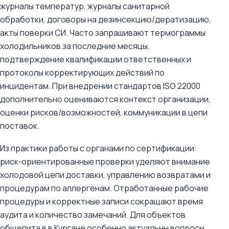
журналы температур, журналы санитарной
обработки, договоры на дезинсекцию/дератизацию,
акты поверки СИ. Часто запрашивают термограммы
холодильников за последние месяцы,
подтверждение квалификации ответственных и
протоколы корректирующих действий по
инцидентам. При внедрении стандартов ISO 22000
дополнительно оцениваются контекст организации,
оценки рисков/возможностей, коммуникации в цепи
поставок.
Из практики работы с органами по сертификации:
риск‑ориентированные проверки уделяют внимание
холодовой цепи доставки, управлению возвратами и
процедурам по аллергенам. Отработанные рабочие
процедуры и корректные записи сокращают время
аудита и количество замечаний. Для объектов
общепита в в Кургане особенно актуальны вопросы