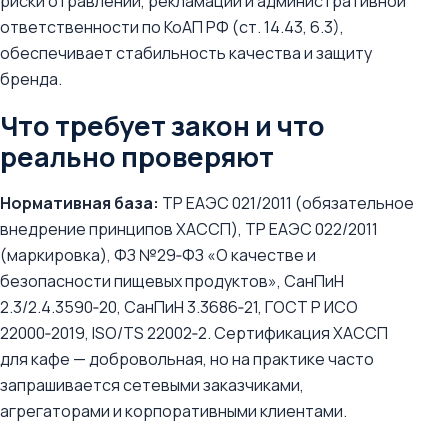
риски отравлений, рекламаций и административной
ответственности по КоАП РФ (ст. 14.43, 6.3),
обеспечивает стабильность качества и защиту
бренда.
Что требует закон и что
реально проверяют
Нормативная база:
ТР ЕАЭС 021/2011 (обязательное
внедрение принципов ХАССП), ТР ЕАЭС 022/2011
(маркировка), ФЗ №29‑ФЗ «О качестве и
безопасности пищевых продуктов», СанПиН
2.3/2.4.3590‑20, СанПиН 3.3686‑21, ГОСТ Р ИСО
22000‑2019, ISO/TS 22002‑2. Сертификация ХАССП
для кафе — добровольная, но на практике часто
запрашивается сетевыми заказчиками,
агрегаторами и корпоративными клиентами.