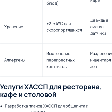
ядра
блюд)
Дважды в
+2…+4°C для
Хранение
смену +
скоропортящихся
датчики
Исключение
Разделени
Аллергены
перекрестных
инвентаря 
контактов
зон
Услуги ХАССП для ресторана,
кафе и столовой
Разработка планов ХАССП для общепита и