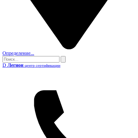
Определение...
Поиск
Поиск
D
Легион
центр сертификации