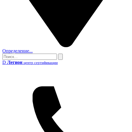
Определение...
Поиск
Поиск
D
Легион
центр сертификации