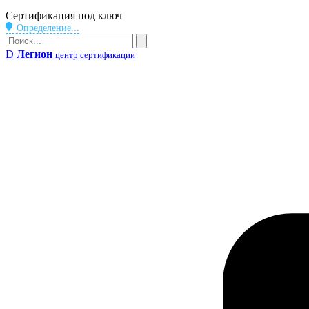
Бейдж
Сертификация под ключ
Определение...
Поиск
Поиск
D
Легион
центр сертификации