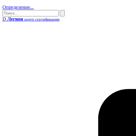
Определение...
Поиск
Поиск
D
Легион
центр сертификации