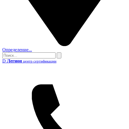
Определение...
Поиск
Поиск
D
Легион
центр сертификации