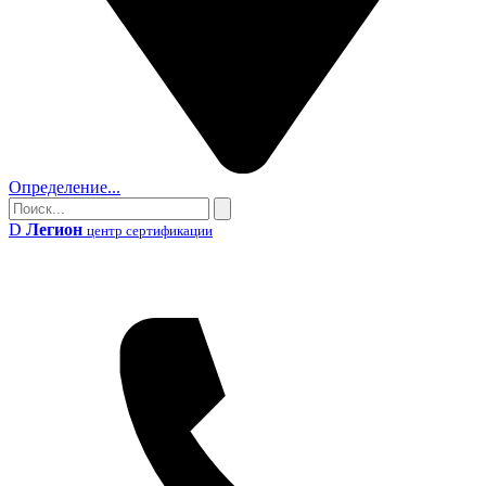
Определение...
Поиск
Поиск
D
Легион
центр сертификации