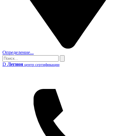
Определение...
Поиск
Поиск
D
Легион
центр сертификации