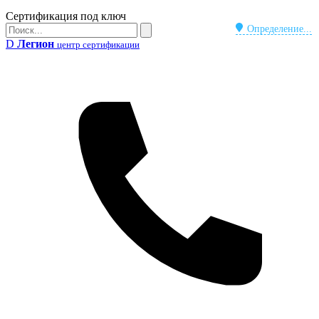
Бейдж
Сертификация под ключ
Поиск
Определение...
Поиск
D
Легион
центр сертификации