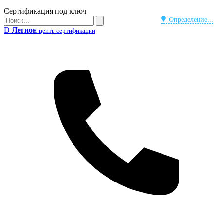
Бейдж
Сертификация под ключ
Поиск
Определение...
Поиск
D
Легион
центр сертификации