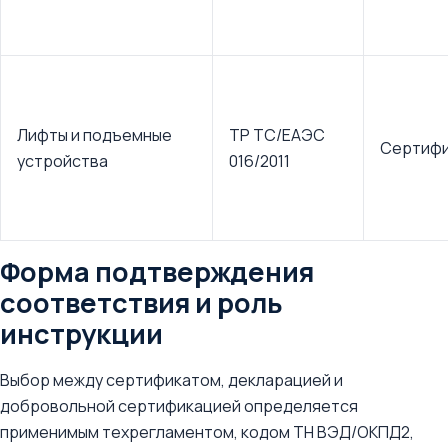
Лифты и подъемные
ТР ТС/ЕАЭС
Сертифи
устройства
016/2011
Форма подтверждения
соответствия и роль
инструкции
Выбор между сертификатом, декларацией и
добровольной сертификацией определяется
применимым техрегламентом, кодом ТН ВЭД/ОКПД2,