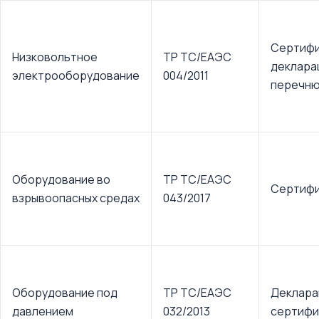
Сертифи
Низковольтное
ТР ТС/ЕАЭС
деклара
электрооборудование
004/2011
перечн
Оборудование во
ТР ТС/ЕАЭС
Сертифи
взрывоопасных средах
043/2017
Оборудование под
ТР ТС/ЕАЭС
Деклара
давлением
032/2013
сертифи