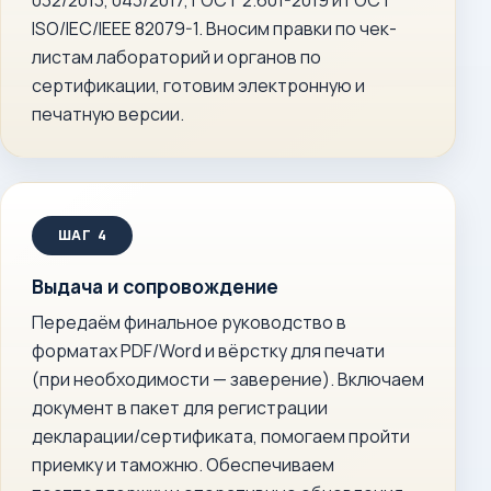
032/2013, 043/2017, ГОСТ 2.601-2019 и ГОСТ
ISO/IEC/IEEE 82079-1. Вносим правки по чек-
листам лабораторий и органов по
сертификации, готовим электронную и
печатную версии.
Выдача и сопровождение
Передаём финальное руководство в
форматах PDF/Word и вёрстку для печати
(при необходимости — заверение). Включаем
документ в пакет для регистрации
декларации/сертификата, помогаем пройти
приемку и таможню. Обеспечиваем