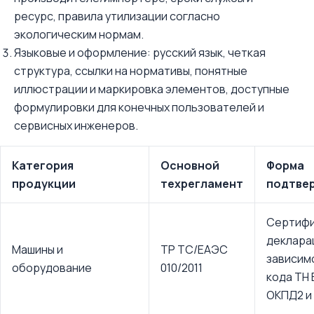
ресурс, правила утилизации согласно
экологическим нормам.
Языковые и оформление: русский язык, четкая
структура, ссылки на нормативы, понятные
иллюстрации и маркировка элементов, доступные
формулировки для конечных пользователей и
сервисных инженеров.
Категория
Основной
Форма
продукции
техрегламент
подтве
Сертифи
деклара
Машины и
ТР ТС/ЕАЭС
зависим
оборудование
010/2011
кода ТН
ОКПД2 и