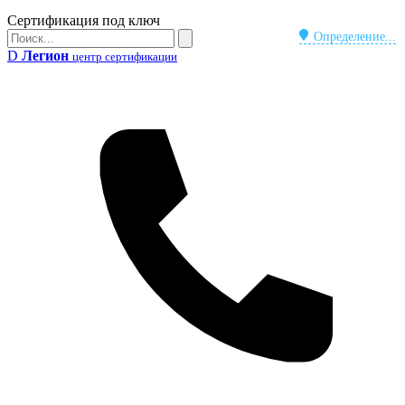
Бейдж
Сертификация под ключ
Поиск
Определение...
Поиск
D
Легион
центр сертификации