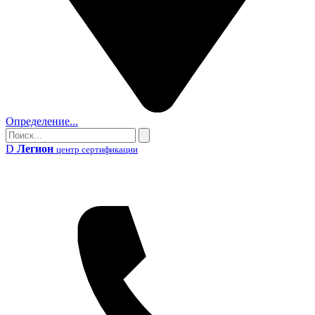
Определение...
Поиск
Поиск
D
Легион
центр сертификации