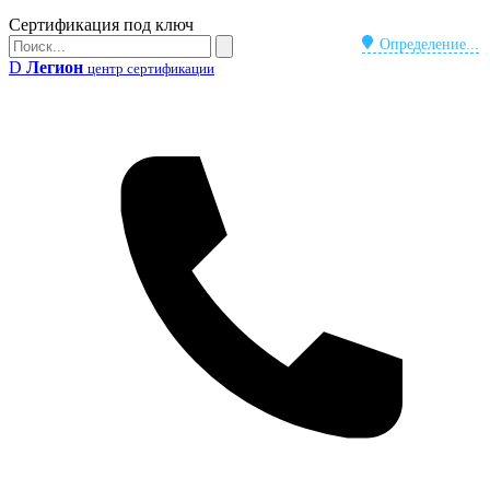
Бейдж
Сертификация под ключ
Поиск
Определение...
Поиск
D
Легион
центр сертификации