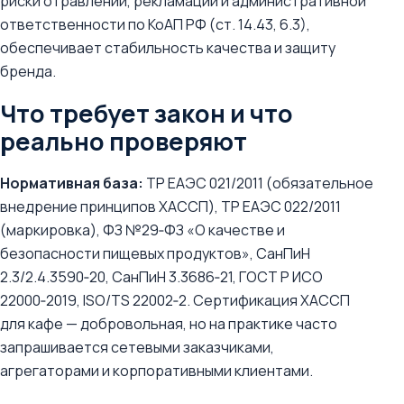
риски отравлений, рекламаций и административной
ответственности по КоАП РФ (ст. 14.43, 6.3),
обеспечивает стабильность качества и защиту
бренда.
Что требует закон и что
реально проверяют
Нормативная база:
ТР ЕАЭС 021/2011 (обязательное
внедрение принципов ХАССП), ТР ЕАЭС 022/2011
(маркировка), ФЗ №29‑ФЗ «О качестве и
безопасности пищевых продуктов», СанПиН
2.3/2.4.3590‑20, СанПиН 3.3686‑21, ГОСТ Р ИСО
22000‑2019, ISO/TS 22002‑2. Сертификация ХАССП
для кафе — добровольная, но на практике часто
запрашивается сетевыми заказчиками,
агрегаторами и корпоративными клиентами.