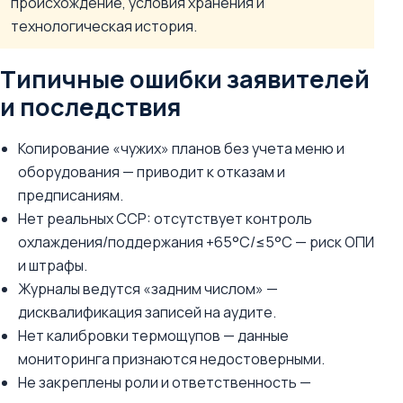
происхождение, условия хранения и
технологическая история.
Типичные ошибки заявителей
и последствия
Копирование «чужих» планов без учета меню и
оборудования — приводит к отказам и
предписаниям.
Нет реальных CCP: отсутствует контроль
охлаждения/поддержания +65°C/≤5°C — риск ОПИ
и штрафы.
Журналы ведутся «задним числом» —
дисквалификация записей на аудите.
Нет калибровки термощупов — данные
мониторинга признаются недостоверными.
Не закреплены роли и ответственность —