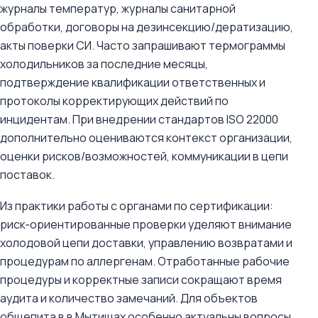
журналы температур, журналы санитарной
обработки, договоры на дезинсекцию/дератизацию,
акты поверки СИ. Часто запрашивают термограммы
холодильников за последние месяцы,
подтверждение квалификации ответственных и
протоколы корректирующих действий по
инцидентам. При внедрении стандартов ISO 22000
дополнительно оцениваются контекст организации,
оценки рисков/возможностей, коммуникации в цепи
поставок.
Из практики работы с органами по сертификации:
риск‑ориентированные проверки уделяют внимание
холодовой цепи доставки, управлению возвратами и
процедурам по аллергенам. Отработанные рабочие
процедуры и корректные записи сокращают время
аудита и количество замечаний. Для объектов
общепита в в Мытищах особенно актуальны вопросы