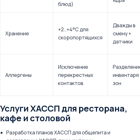
ядра
блюд)
Дважды в
+2…+4°C для
Хранение
смену +
скоропортящихся
датчики
Исключение
Разделени
Аллергены
перекрестных
инвентаря 
контактов
зон
Услуги ХАССП для ресторана,
кафе и столовой
Разработка планов ХАССП для общепита и