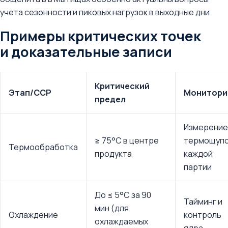
учета сезонности и пиковых нагрузок в выходные дни.
Примеры критических точек
и доказательные записи
Критический
Этап/CCP
Монитори
предел
Измерение
≥ 75°C в центре
термощуп
Термообработка
продукта
каждой
партии
До ≤ 5°C за 90
Тайминг и
мин (для
Охлаждение
контроль
охлаждаемых