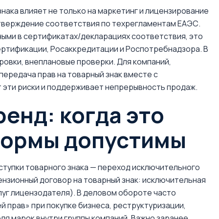
нака влияет не только на маркетинг и лицензирование
одтверждение соответствия по техрегламентам ЕАЭС.
ными в сертификатах/декларациях соответствия, это
ертификации, Росаккредитации и Роспотребнадзора. В
ровки, внеплановые проверки. Для компаний,
передача прав на товарный знак вместе с
 эти риски и поддерживает непрерывность продаж.
ренд: когда это
 формы допустимы
уступки товарного знака — переход исключительного
ензионный договор на товарный знак: исключительная
луг лицензодателя). В деловом обороте часто
й прав» при покупке бизнеса, реструктуризации,
ля марок внутри группы компаний. Важно заранее