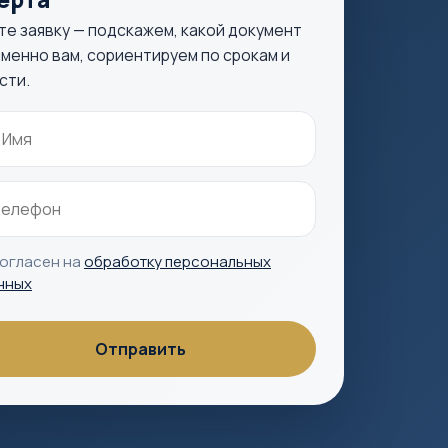
те заявку — подскажем, какой документ
менно вам, сориентируем по срокам и
сти.
согласен на
обработку персональных
нных