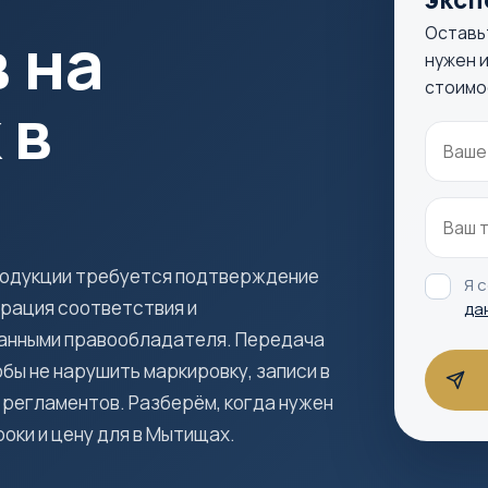
 на
Оставь
нужен и
стоимо
 в
продукции требуется подтверждение
Я 
арация соответствия и
да
анными правообладателя. Передача
обы не нарушить маркировку, записи в
 регламентов. Разберём, когда нужен
оки и цену для в Мытищах.