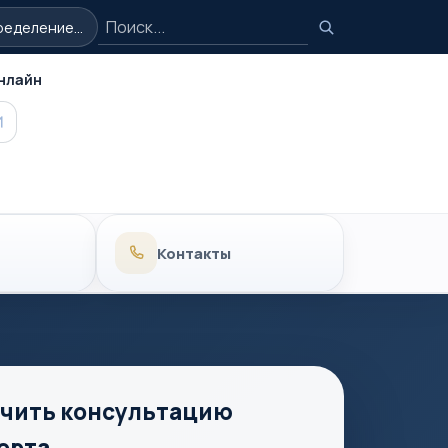
Поиск
еделение...
Поиск
нлайн
MAX
Контакты
чить консультацию
ерта