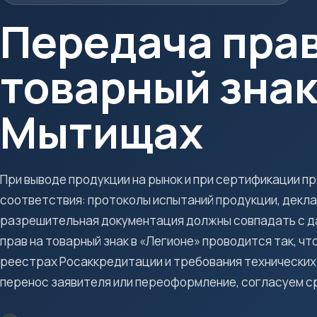
Передача прав
товарный знак
Мытищах
При выводе продукции на рынок и при сертификации 
соответствия: протоколы испытаний продукции, декл
разрешительная документация должны совпадать с д
прав на товарный знак в «Легионе» проводится так, чт
реестрах Росаккредитации и требования технических
перенос заявителя или переоформление, согласуем ср