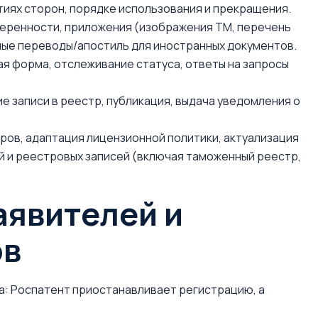
тиях сторон, порядке использования и прекращения.
веренности, приложения (изображения ТМ, перечень
ные переводы/апостиль для иностранных документов.
я форма, отслеживание статуса, ответы на запросы
е записи в реестр, публикация, выдача уведомления о
ов, адаптация лицензионной политики, актуализация
 и реестровых записей (включая таможенный реестр,
аявителей и
ов
а: Роспатент приостанавливает регистрацию, а