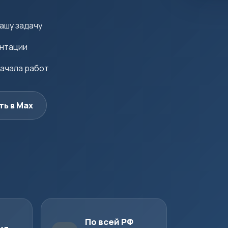
ашу задачу
ентации
начала работ
ть в Max
По всей РФ