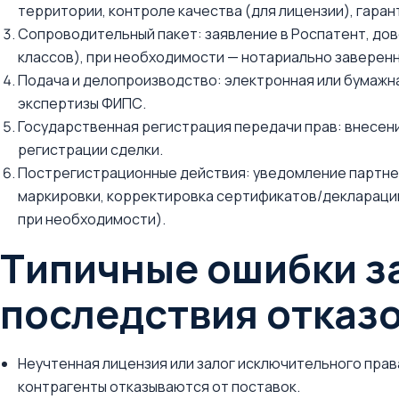
территории, контроле качества (для лицензии), гаран
Сопроводительный пакет: заявление в Роспатент, до
классов), при необходимости — нотариально заверен
Подача и делопроизводство: электронная или бумажна
экспертизы ФИПС.
Государственная регистрация передачи прав: внесени
регистрации сделки.
Пострегистрационные действия: уведомление партнер
маркировки, корректировка сертификатов/деклараций
при необходимости).
Типичные ошибки з
последствия отказ
Неучтенная лицензия или залог исключительного прав
контрагенты отказываются от поставок.