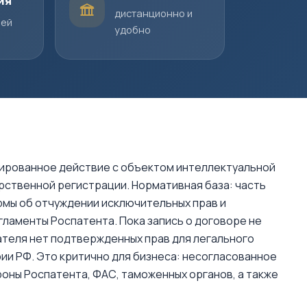
ия
дистанционно и
шей
удобно
тированное действие с объектом интеллектуальной
рственной регистрации. Нормативная база: часть
рмы об отчуждении исключительных прав и
гламенты Роспатента. Пока запись о договоре не
ателя нет подтвержденных прав для легального
и РФ. Это критично для бизнеса: несогласованное
оны Роспатента, ФАС, таможенных органов, а также