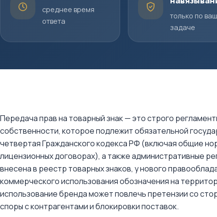
навязыван
среднее время
только по ва
ответа
задаче
Передача прав на товарный знак — это строго регламен
собственности, которое подлежит обязательной госуда
четвертая Гражданского кодекса РФ (включая общие но
лицензионных договорах), а также административные ре
внесена в реестр товарных знаков, у нового правооблад
коммерческого использования обозначения на территори
использование бренда может повлечь претензии со стор
споры с контрагентами и блокировки поставок.