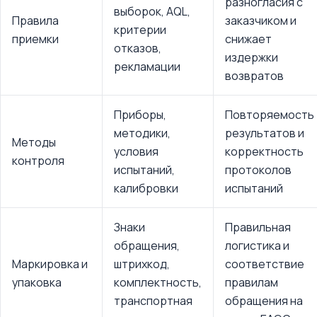
разногласия с
выборок, AQL,
Правила
заказчиком и
критерии
приемки
снижает
отказов,
издержки
рекламации
возвратов
Приборы,
Повторяемость
методики,
результатов и
Методы
условия
корректность
контроля
испытаний,
протоколов
калибровки
испытаний
Знаки
Правильная
обращения,
логистика и
Маркировка и
штрихкод,
соответствие
упаковка
комплектность,
правилам
транспортная
обращения на