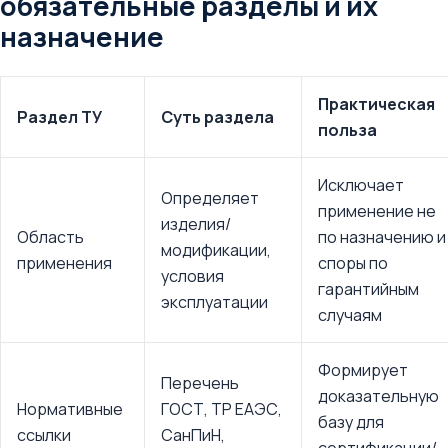
обязательные разделы и их
назначение
Практическая
Раздел ТУ
Суть раздела
польза
Исключает
Определяет
применение не
изделия/
Область
по назначению и
модификации,
применения
споры по
условия
гарантийным
эксплуатации
случаям
Формирует
Перечень
доказательную
Нормативные
ГОСТ, ТР ЕАЭС,
базу для
ссылки
СанПиН,