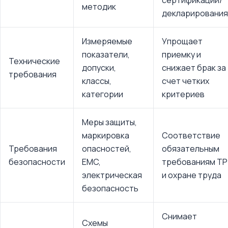
сертификации/
методик
декларирования
Измеряемые
Упрощает
показатели,
приемку и
Технические
допуски,
снижает брак за
требования
классы,
счет четких
категории
критериев
Меры защиты,
маркировка
Соответствие
Требования
опасностей,
обязательным
безопасности
EMC,
требованиям ТР
электрическая
и охране труда
безопасность
Снимает
Схемы