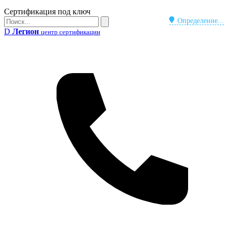
Бейдж
Сертификация под ключ
Поиск
Определение...
Поиск
D
Легион
центр сертификации