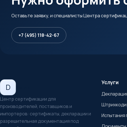
Оставьте заявку, и специалисты Центра сертифика
+7 (495) 118-42-67
Услуги
D
Легион
Декларация
Центр сертификации для
Штрихкоди
производителей, поставщиков и
импортеров: сертификаты, декларации и
Испытания 
разрешительная документация под
Документы 