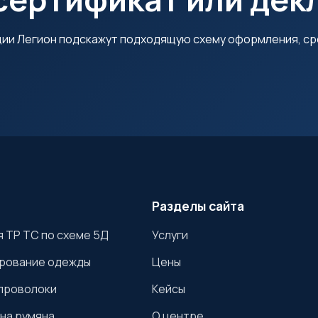
ции Легион подскажут подходящую схему оформления, ср
Разделы сайта
 ТР ТС по схеме 5Д
Услуги
рование одежды
Цены
проволоки
Кейсы
на румяна
О центре