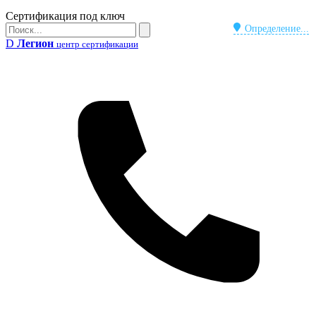
Бейдж
Сертификация под ключ
Поиск
Определение...
Поиск
D
Легион
центр сертификации