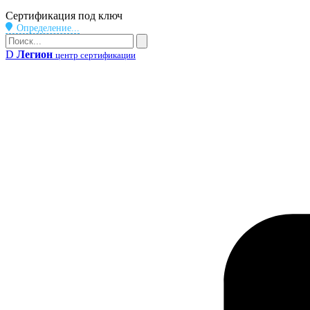
Бейдж
Сертификация под ключ
Определение...
Поиск
Поиск
D
Легион
центр сертификации