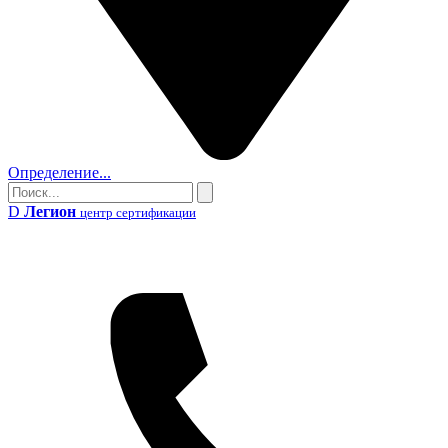
Определение...
Поиск
Поиск
D
Легион
центр сертификации