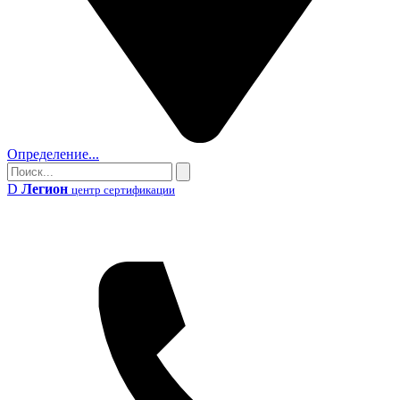
Определение...
Поиск
Поиск
D
Легион
центр сертификации