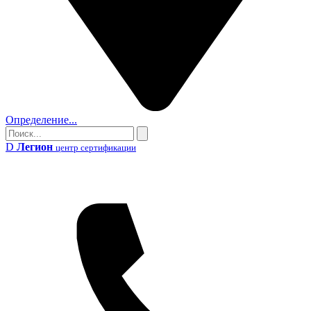
Определение...
Поиск
Поиск
D
Легион
центр сертификации