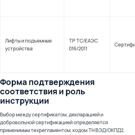
Лифты и подъемные
ТР ТС/ЕАЭС
Сертифи
устройства
016/2011
Форма подтверждения
соответствия и роль
инструкции
Выбор между сертификатом, декларацией и
добровольной сертификацией определяется
применимым техрегламентом, кодом ТН ВЭД/ОКПД2,