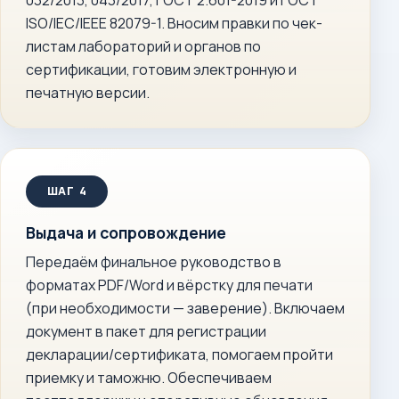
032/2013, 043/2017, ГОСТ 2.601-2019 и ГОСТ
ISO/IEC/IEEE 82079-1. Вносим правки по чек-
листам лабораторий и органов по
сертификации, готовим электронную и
печатную версии.
Выдача и сопровождение
Передаём финальное руководство в
форматах PDF/Word и вёрстку для печати
(при необходимости — заверение). Включаем
документ в пакет для регистрации
декларации/сертификата, помогаем пройти
приемку и таможню. Обеспечиваем