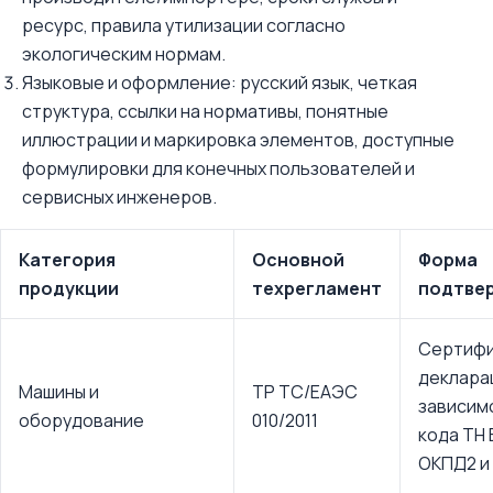
ресурс, правила утилизации согласно
экологическим нормам.
Языковые и оформление: русский язык, четкая
структура, ссылки на нормативы, понятные
иллюстрации и маркировка элементов, доступные
формулировки для конечных пользователей и
сервисных инженеров.
Категория
Основной
Форма
продукции
техрегламент
подтве
Сертифи
деклара
Машины и
ТР ТС/ЕАЭС
зависим
оборудование
010/2011
кода ТН
ОКПД2 и