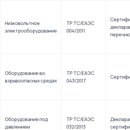
Сертифи
Низковольтное
ТР ТС/ЕАЭС
деклара
электрооборудование
004/2011
перечн
Оборудование во
ТР ТС/ЕАЭС
Сертифи
взрывоопасных средах
043/2017
Оборудование под
ТР ТС/ЕАЭС
Деклара
давлением
032/2013
сертифи