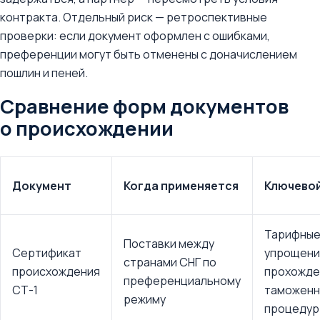
контракта. Отдельный риск — ретроспективные
проверки: если документ оформлен с ошибками,
преференции могут быть отменены с доначислением
пошлин и пеней.
Сравнение форм документов
о происхождении
Документ
Когда применяется
Ключево
Тарифные
Поставки между
Сертификат
упрощен
странами СНГ по
происхождения
прохожде
преференциальному
СТ-1
таможенн
режиму
процедур