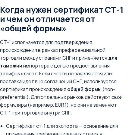
Когда нужен сертификат СТ-1
и чем он отличается от
«общей формы»
СТ-1 используется для подтверждения
происхождения в рамках преференциальной
торговли между странами СНГ и применяется
для
таможни
импортера с целью предоставления
тарифных льгот. Если льготы не заявляются или
поставка идет вне соглашений СНГ, используется
сертификат происхождения
общей формы
(non-
preferential). Для отдельных рынков действуют свои
формуляры (например, EUR.1), но они не заменяют
СТ-1 при торговле внутри СНГ.
Сертификат ст-1 для экспорта — основание для
применения преференциальных ставок у