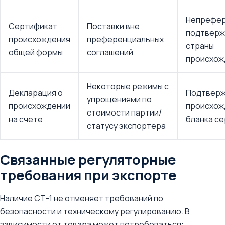
Непрефер
Сертификат
Поставки вне
подтверж
происхождения
преференциальных
страны
общей формы
соглашений
происхож
Некоторые режимы с
Декларация о
Подтвер
упрощениями по
происхождении
происхож
стоимости партии/
на счете
бланка с
статусу экспортера
Связанные регуляторные
требования при экспорте
Наличие СТ-1 не отменяет требований по
безопасности и техническому регулированию. В
зависимости от товара может потребоваться: