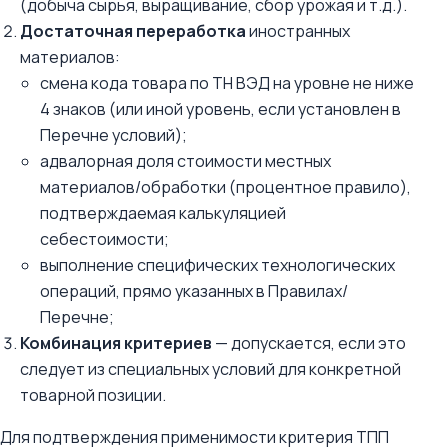
(добыча сырья, выращивание, сбор урожая и т.д.).
Достаточная переработка
иностранных
материалов:
смена кода товара по ТН ВЭД на уровне не ниже
4 знаков (или иной уровень, если установлен в
Перечне условий);
адвалорная доля стоимости местных
материалов/обработки (процентное правило),
подтверждаемая калькуляцией
себестоимости;
выполнение специфических технологических
операций, прямо указанных в Правилах/
Перечне;
Комбинация критериев
— допускается, если это
следует из специальных условий для конкретной
товарной позиции.
Для подтверждения применимости критерия ТПП