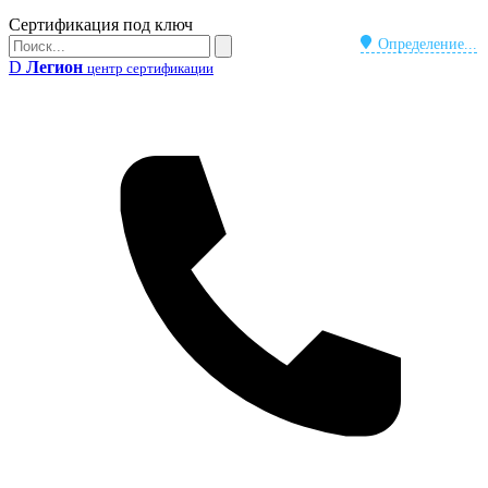
Бейдж
Сертификация под ключ
Поиск
Определение...
Поиск
D
Легион
центр сертификации