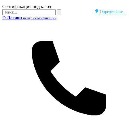
Бейдж
Сертификация под ключ
Поиск
Определение...
Поиск
D
Легион
центр сертификации