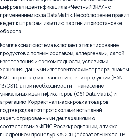
цифровая идентификация в «Честный ЗНАК» с
применением кода DataMatrix. Несоблюдение правил
ведет к штрафам, изъятию партий и приостановке
оборота.
Комплексная система включает этикетирование
продуктов с полным составом, аллергенами, датой
изготовления и сроком годности, условиями
хранения, данными изготовителя/импортера, знаком
ЕАС, штрих-кодирование пищевой продукции (EAN-
13/GS1), а при необходимости — нанесение
уникальных идентификаторов (GS1 DataMatrix) и
агрегацию. Корректная маркировка товаров
подтверждается протоколами испытаний,
зарегистрированными декларациями о
соответствии в ФГИС Росаккредитации, а также
внедрением процедур ХАССП (обязательных по ТР