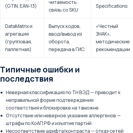
читаемость,
(GTIN, EAN‑13)
Specifications
связь со SKU
DataMatrix и
Выпуск кодов,
«Честный
агрегация
ввод/вывод из
ЗНАК»,
(групповая,
оборота,
методические
паллетная)
передача в ГИС
рекомендации
Типичные ошибки и
последствия
Неверная классификация по ТН ВЭД — приводит к
неправильной форме подтверждения
соответствия и блокировке на таможне.
Отсутствие или неверное указание аллергенов —
штрафы по КоАП РФ и изъятие партий.
Несоответствие шрифта/контраста — отказ сетей