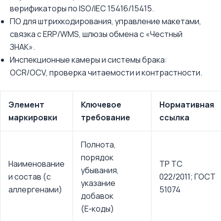
верификаторы по ISO/IEC 15416/15415.
ПО для штрихкодирования, управление макетами,
связка с ERP/WMS, шлюзы обмена с «Честный
ЗНАК».
Инспекционные камеры и системы брака:
OCR/OCV, проверка читаемости и контрастности.
Элемент
Ключевое
Нормативная
маркировки
требование
ссылка
Полнота,
порядок
Наименование
ТР ТС
убывания,
и состав (с
022/2011; ГОСТ
указание
аллергенами)
51074
добавок
(E‑коды)