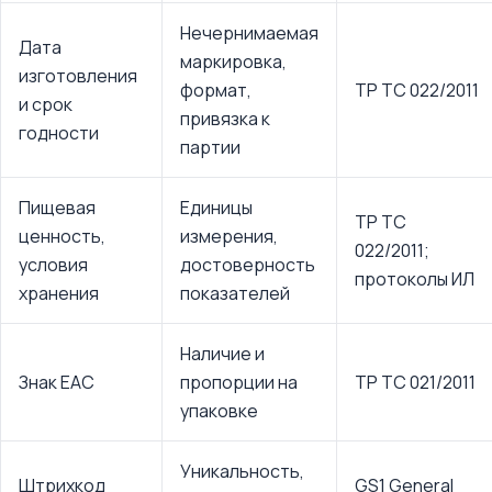
Нечернимаемая
Дата
маркировка,
изготовления
формат,
ТР ТС 022/2011
и срок
привязка к
годности
партии
Пищевая
Единицы
ТР ТС
ценность,
измерения,
022/2011;
условия
достоверность
протоколы ИЛ
хранения
показателей
Наличие и
Знак ЕАС
пропорции на
ТР ТС 021/2011
упаковке
Уникальность,
Штрихкод
GS1 General