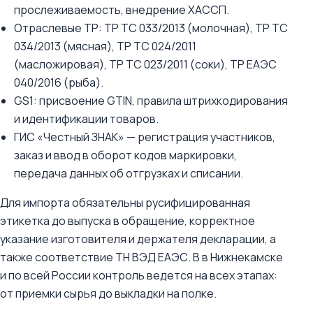
прослеживаемость, внедрение ХАССП.
Отраслевые ТР: ТР ТС 033/2013 (молочная), ТР ТС
034/2013 (мясная), ТР ТС 024/2011
(масложировая), ТР ТС 023/2011 (соки), ТР ЕАЭС
040/2016 (рыба).
GS1: присвоение GTIN, правила штрихкодирования
и идентификации товаров.
ГИС «Честный ЗНАК» — регистрация участников,
заказ и ввод в оборот кодов маркировки,
передача данных об отгрузках и списании.
Для импорта обязательны русифицированная
этикетка до выпуска в обращение, корректное
указание изготовителя и держателя декларации, а
также соответствие ТН ВЭД ЕАЭС. В в Нижнекамске
и по всей России контроль ведется на всех этапах:
от приемки сырья до выкладки на полке.