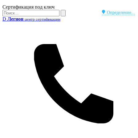
Бейдж
Сертификация под ключ
Поиск
Определение...
Поиск
D
Легион
центр сертификации